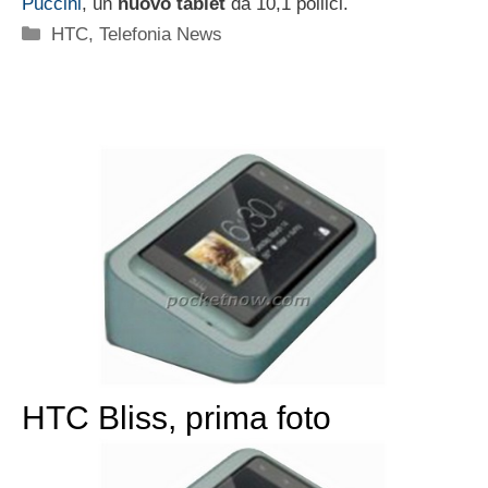
Puccini
, un
nuovo tablet
da 10,1 pollici.
Categorie
HTC
,
Telefonia News
HTC Bliss, prima foto