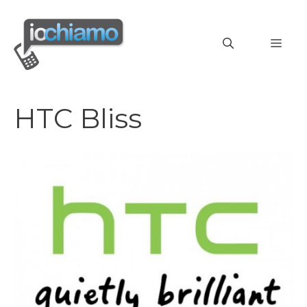
Vai
al
MEN
contenuto
HTC Bliss