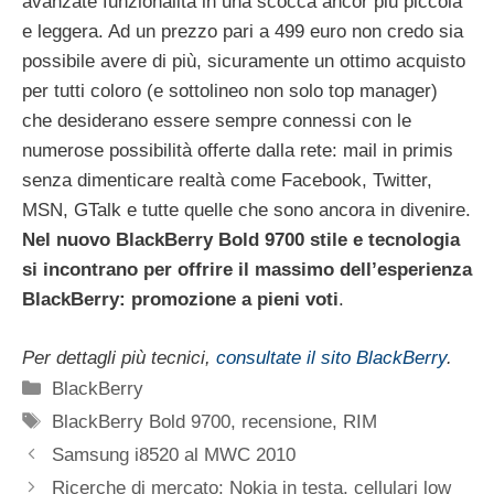
avanzate funzionalità in una scocca ancor più piccola
e leggera. Ad un prezzo pari a 499 euro non credo sia
possibile avere di più, sicuramente un ottimo acquisto
per tutti coloro (e sottolineo non solo top manager)
che desiderano essere sempre connessi con le
numerose possibilità offerte dalla rete: mail in primis
senza dimenticare realtà come Facebook, Twitter,
MSN, GTalk e tutte quelle che sono ancora in divenire.
Nel nuovo BlackBerry Bold 9700 stile e tecnologia
si incontrano per offrire il massimo dell’esperienza
BlackBerry: promozione a pieni voti
.
Per dettagli più tecnici,
consultate il sito BlackBerry
.
Categorie
BlackBerry
Tag
BlackBerry Bold 9700
,
recensione
,
RIM
Samsung i8520 al MWC 2010
Ricerche di mercato: Nokia in testa, cellulari low