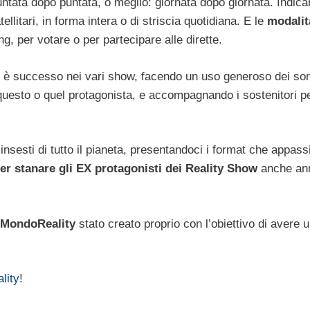
untata dopo puntata, o meglio: giornata dopo giornata. Indica
ellitari, in forma intera o di striscia quotidiana. E le
modalit
ng, per votare o per partecipare alle dirette.
che è successo nei vari show, facendo un uso generoso dei so
i questo o quel protagonista, e accompagnando i sostenitori pe
linsesti di tutto il pianeta, presentandoci i format che appas
per stanare gli EX protagonisti dei Reality Show
anche an
MondoReality
stato creato proprio con l’obiettivo di avere 
lity
!