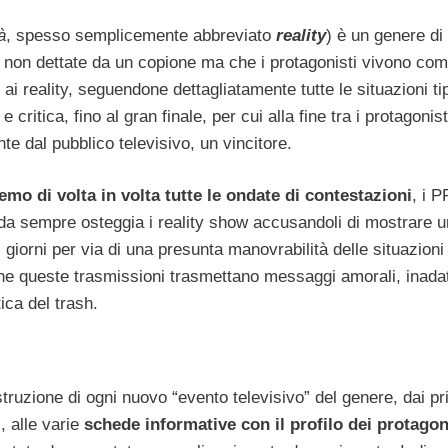
à
, spesso semplicemente abbreviato
reality
) è un genere di
 non dettate da un copione ma che i protagonisti vivono co
o ai reality, seguendone dettagliatamente tutte le situazioni ti
critica, fino al gran finale, per cui alla fine tra i protagonis
e dal pubblico televisivo, un vincitore.
o di volta in volta tutte le ondate di contestazioni
, i P
 da sempre osteggia i reality show accusandoli di mostrare 
i i giorni per via di una presunta manovrabilità delle situazioni
he queste trasmissioni trasmettano messaggi amorali, inadat
ica del trash.
ruzione di ogni nuovo “evento televisivo” del genere, dai pr
, alle varie
schede informative con il profilo dei protagon