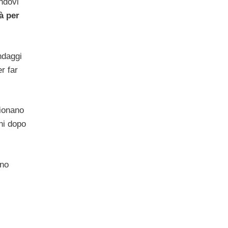
ndovi
à per
ndaggi
r far
sionano
ni dopo
uno