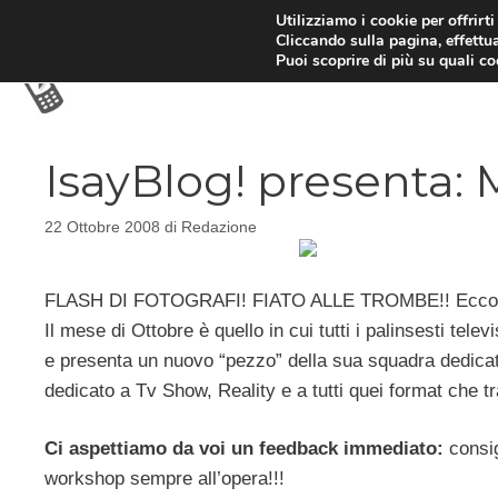
Vai
Utilizziamo i cookie per offrirt
Cliccando sulla pagina, effettua
al
Puoi scoprire di più su quali c
contenuto
IsayBlog! presenta:
22 Ottobre 2008
di
Redazione
FLASH DI FOTOGRAFI! FIATO ALLE TROMBE!! Ecco i
Il mese di Ottobre è quello in cui tutti i palinsesti tel
e presenta un nuovo “pezzo” della sua squadra dedica
dedicato a Tv Show, Reality e a tutti quei format che tr
Ci aspettiamo da voi un feedback immediato:
consig
workshop sempre all’opera!!!