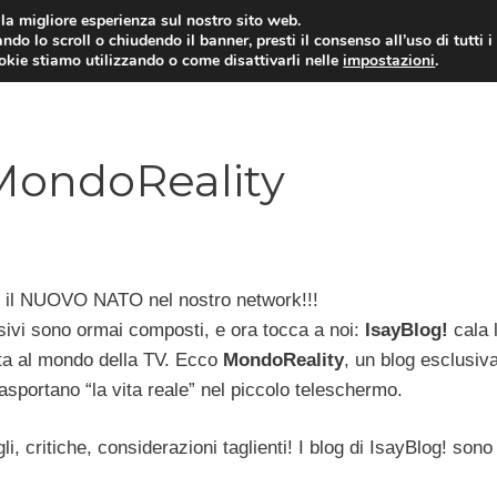
i la migliore esperienza sul nostro sito web.
ndo lo scroll o chiudendo il banner, presti il consenso all’uso di tutti i
ookie stiamo utilizzando o come disattivarli nelle
impostazioni
.
TARIFFE E PROMOZIONI
 MondoReality
l NUOVO NATO nel nostro network!!!
evisivi sono ormai composti, e ora tocca a noi:
IsayBlog!
cala 
ta al mondo della TV. Ecco
MondoReality
, un blog esclusi
asportano “la vita reale” nel piccolo teleschermo.
li, critiche, considerazioni taglienti! I blog di IsayBlog! sono