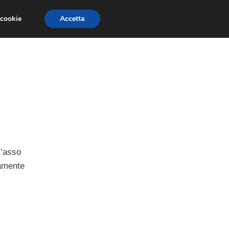
 cookie
Accetta
GESTORI
VOIP
TELEFONIA NEWS
l’asso
vamente