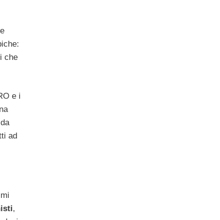
me
piche:
ti che
RO e i
una
 da
ti ad
imi
isti
,