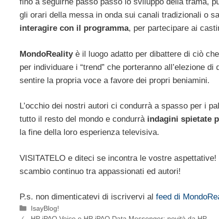
fino a seguirne passo passo lo sviluppo della trama, p
gli orari della messa in onda sui canali tradizionali o sat
interagire con il programma
, per partecipare ai casti
MondoReality
è il luogo adatto per dibattere di ciò 
per individuare i “trend” che porteranno all’elezione d
sentire la propria voce a favore dei propri beniamini.
L’occhio dei nostri autori ci condurrà a spasso per i pa
tutto il resto del mondo e condurrà
indagini spietate 
la fine della loro esperienza televisiva.
VISITATELO e diteci se incontra le vostre aspettative!
scambio continuo tra appassionati ed autori!
P.s. non dimenticatevi di iscrivervi al
feed di MondoRea
Categorie
IsayBlog!
HP iPAQ Voice e HP iPAQ Data Messenger: novità da HP