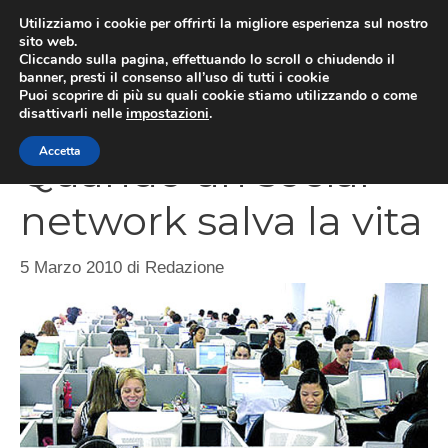
Vai
Utilizziamo i cookie per offrirti la migliore esperienza sul nostro
al
sito web.
Cliccando sulla pagina, effettuando lo scroll o chiudendo il
MEN
contenuto
banner, presti il consenso all’uso di tutti i cookie
Puoi scoprire di più su quali cookie stiamo utilizzando o come
disattivarli nelle
impostazioni
.
Accetta
Quando un social
network salva la vita
5 Marzo 2010
di
Redazione