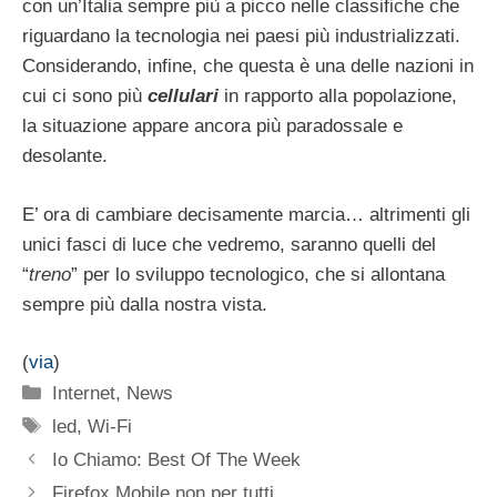
con un’Italia sempre più a picco nelle classifiche che
riguardano la tecnologia nei paesi più industrializzati.
Considerando, infine, che questa è una delle nazioni in
cui ci sono più
cellulari
in rapporto alla popolazione,
la situazione appare ancora più paradossale e
desolante.
E’ ora di cambiare decisamente marcia… altrimenti gli
unici fasci di luce che vedremo, saranno quelli del
“
treno
” per lo sviluppo tecnologico, che si allontana
sempre più dalla nostra vista.
(
via
)
Categorie
Internet
,
News
Tag
led
,
Wi-Fi
Io Chiamo: Best Of The Week
Firefox Mobile non per tutti