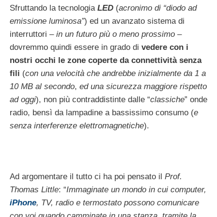
Sfruttando la tecnologia
LED
(
acronimo di “diodo ad
emissione luminosa”
) ed un avanzato sistema di
interruttori –
in un futuro più o meno prossimo
–
dovremmo quindi essere in grado di
vedere con i
nostri occhi le zone coperte da connettività senza
fili
(
con una velocità che andrebbe inizialmente da 1 a
10 MB al secondo
,
ed una sicurezza maggiore rispetto
ad oggi
), non più contraddistinte dalle “
classiche
” onde
radio, bensì da lampadine a bassissimo consumo (
e
senza interferenze elettromagnetiche
).
Ad argomentare il tutto ci ha poi pensato il
Prof.
Thomas Little
: “
Immaginate un mondo in cui computer,
iPhone
, TV, radio e termostato possono comunicare
con voi quando camminate in una stanza, tramite la