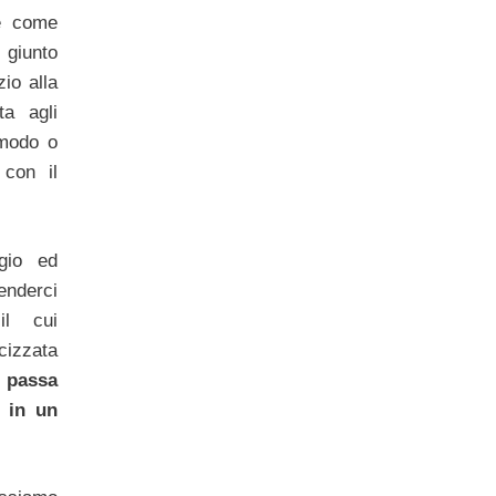
 e come
 giunto
io alla
ta agli
modo o
 con il
gio ed
tenderci
il cui
cizzata
e
passa
o in un