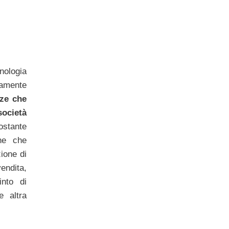
nologia
ramente
nze che
società
stante
one che
ione di
ndita,
nto di
e altra