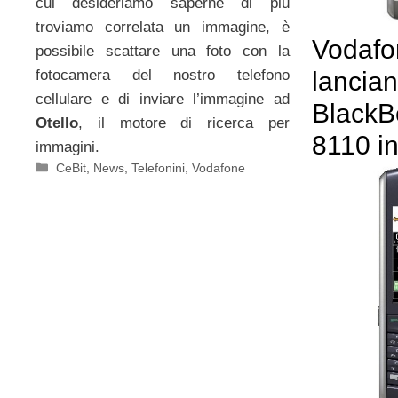
cui desideriamo saperne di più
troviamo correlata un immagine, è
Vodafo
possibile scattare una foto con la
fotocamera del nostro telefono
lancian
cellulare e di inviare l’immagine ad
BlackB
Otello
, il motore di ricerca per
8110 in
immagini.
Categorie
CeBit
,
News
,
Telefonini
,
Vodafone