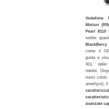
Vodafone 
Motion (RI
Pearl 8110 i
sottile qua
BlackBerry 
come il GP
guida e vis
3D), dalle
ridotte. Dis
nuovi colori
amethyst), i
caratter
caratteri
avanzate ca