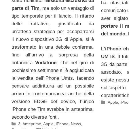
stato ribaltato.
Nessuna esclusiva da
ha rilascia
parte di Tim
, ma solo un vantaggio di
comunicato uf
tipo temporale per il lancio. Il ritardo
aver siglat
delle trattative, giustificato da
portare il 
un’attesa strategica per accaparrarsi
del mondo, 
il nuovo dispositivo 3G di Apple, si è
trasformato in una debole conferma,
L’iPhone che
fino all’arrivo a sorpresa della
UMTS
. Il f
britannica
Vodafone
, che nel giro di
3G da parte 
pochissime settimane si è aggiudicata
assodato, 
la vendita dell’iPhone Umts, facendo
esiste nessu
pensare addirittura ad un possibile
sull’aspe
arrivo in contemporanea anche della
caratteristic
versione EDGE del device, l’unico
Categorie
Apple
,
iPho
iPhone che Tim avrebbe in anteprima,
secondo diverse fonti.
Categorie
3
,
Anteprime
,
Apple
,
iPhone
,
News
,