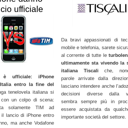
cio ufficiale
Da bravi appassionati di tec
mobile e telefonia, sarete sicu
al corrente di tutte le
turbole
ultimamente sta vivendo la 
italiana Tiscali
che, nono
 è ufficiale: iPhone
parole arrivate dalla direzi
Italia entro la fine del
lasciano intendere anche l’adoz
ga tenelovela italiana si
decisioni diverse dalla ve
 con un colpo di scena:
sembra sempre più in proci
ta solamente TIM ad
essere acquistata da qualch
e il lancio di iPhone entro
importante società del settore.
’anno, ma anche Vodafone