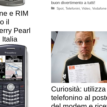
buon divertimento a tutti!
Categorie
Spot
,
Telefonini
,
Video
,
Vodafone
ne e RIM
o il
erry Pearl
 Italia
Curiosità: utilizza 
telefonino al post
del modem e ric