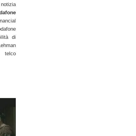
notizia
dafone
inancial
dafone
lità di
Lehman
 telco