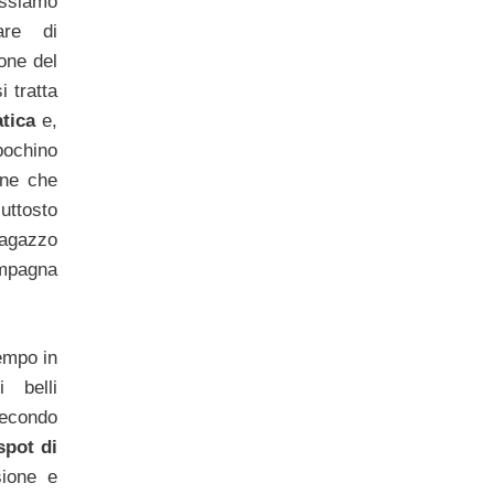
ossiamo
are di
ione del
 tratta
tica
e,
ochino
one che
ttosto
agazzo
pagna
empo in
i belli
secondo
spot di
sione e