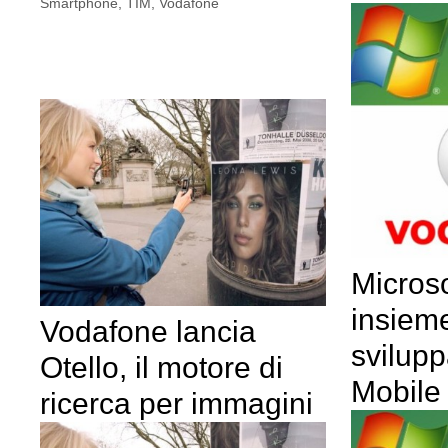
Smartphone
,
TIM
,
Vodafone
Micros
insiem
Vodafone lancia
svilup
Otello, il motore di
Mobile
ricerca per immagini