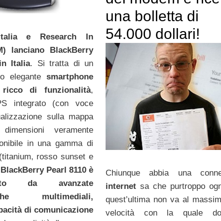
una bolletta di
54.000 dollari!
Italia e Research In
M) lanciano BlackBerry
n Italia
. Si tratta di un
nto elegante
smartphone
ricco di funzionalità
,
S integrato (con voce
ualizzazione sulla mappa
 dimensioni veramente
ponibile in una gamma di
 (titanium, rosso sunset e
l
BlackBerry Pearl 8110 è
Chiunque abbia una conne
izzato da avanzate
internet
sa che purtroppo ogn
stiche multimediali,
quest’ultima non va al massim
pacità di comunicazione
velocità con la quale do