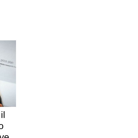
il
o
eve