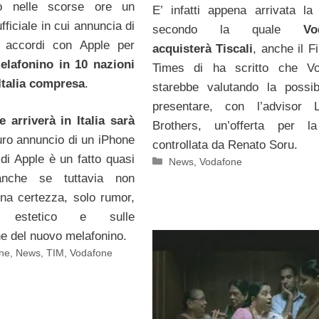
to nelle scorse ore un
E’ infatti appena arrivata la 
ficiale in cui annuncia di
secondo la quale
Vo
o accordi con Apple per
acquisterà Tiscali
, anche il F
melafonino in 10 nazioni
Times di ha scritto che Vo
Italia compresa
.
starebbe valutando la possibi
presentare, con l’advisor 
 arriverà in Italia sarà
Brothers, un’offerta per la
uturo annuncio di un iPhone
controllata da Renato Soru.
di Apple è un fatto quasi
Categorie
News
,
Vodafone
anche se tuttavia non
na certezza, solo rumor,
tto estetico e sulle
he del nuovo melafonino.
ne
,
News
,
TIM
,
Vodafone