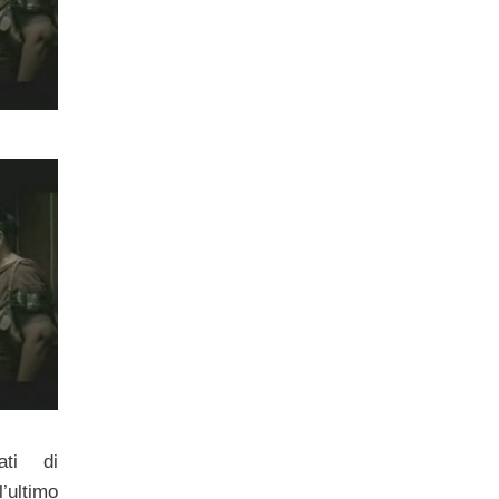
ati di
’ultimo