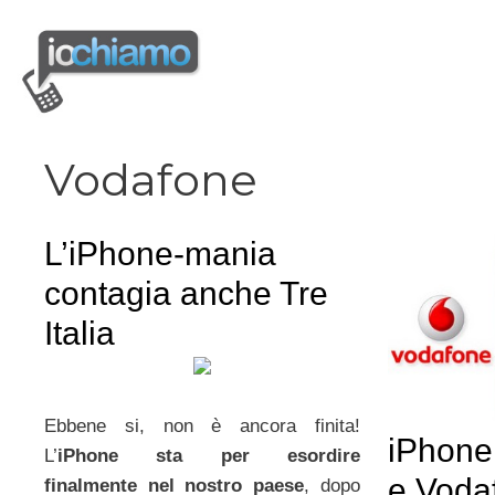
Vai
al
contenuto
Vodafone
L’iPhone-mania
contagia anche Tre
Italia
Ebbene si, non è ancora finita!
iPhone 
L’
iPhone sta per esordire
e Voda
finalmente nel nostro paese
, dopo