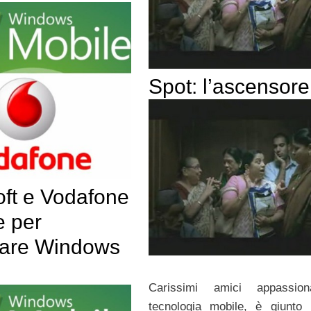
Spot: l’ascensore
oft e Vodafone
e per
pare Windows
Carissimi amici appassion
tecnologia mobile, è giunto l