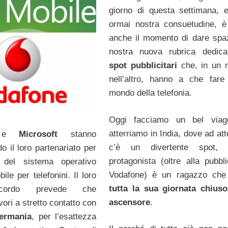
giorno di questa settimana,
ormai nostra consuetudine, è
anche il momento di dare spaz
nostra nuova rubrica dedica
spot pubblicitari
che, in un 
nell’altro, hanno a che fare
mondo della telefonia.
Oggi facciamo un bel viag
atterriamo in India, dove ad at
e
Microsoft
stanno
c’è un divertente spot, 
o il loro partenariato per
protagonista (oltre alla pubbli
 del sistema operativo
Vodafone) è un ragazzo ch
le per telefonini. Il loro
tutta la sua giornata chius
ccordo prevede che
ascensore
.
vori a stretto contatto con
ermania
, per l’esattezza