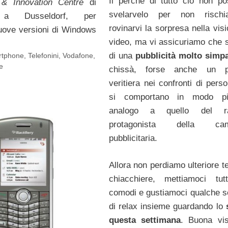
Il perché di tutto ciò non p
 & Innovation Centre
di
svelarvelo per non rischi
 a Dusseldorf, per
rovinarvi la sorpresa nella vis
uove versioni di Windows
video, ma vi assicuriamo che si
di una
pubblicità molto simpa
rtphone
,
Telefonini
,
Vodafone
,
e
chissà, forse anche un p
veritiera nei confronti di pers
si comportano in modo piu
analogo a quello del r
protagonista della cam
pubblicitaria.
Allora non perdiamo ulteriore t
chiacchiere, mettiamoci tutt
comodi e gustiamoci qualche 
di relax insieme guardando lo
questa settimana
. Buona vi