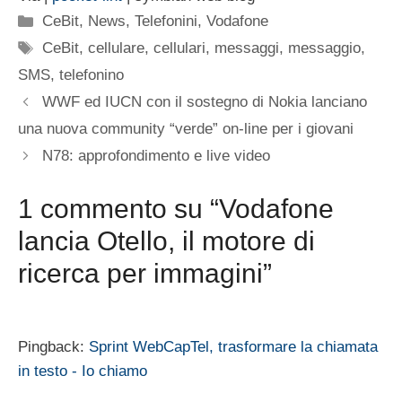
Categorie
CeBit
,
News
,
Telefonini
,
Vodafone
Tag
CeBit
,
cellulare
,
cellulari
,
messaggi
,
messaggio
,
SMS
,
telefonino
WWF ed IUCN con il sostegno di Nokia lanciano
una nuova community “verde” on-line per i giovani
N78: approfondimento e live video
1 commento su “Vodafone
lancia Otello, il motore di
ricerca per immagini”
Pingback:
Sprint WebCapTel, trasformare la chiamata
in testo - Io chiamo