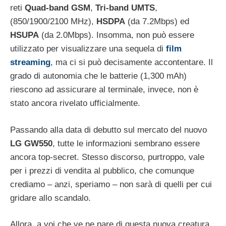
reti
Quad-band GSM
,
Tri-band UMTS
,
(850/1900/2100 MHz),
HSDPA
(da 7.2Mbps) ed
HSUPA
(da 2.0Mbps). Insomma, non può essere
utilizzato per visualizzare una sequela di
film
streaming
, ma ci si può decisamente accontentare. Il
grado di autonomia che le batterie (1,300 mAh)
riescono ad assicurare al terminale, invece, non è
stato ancora rivelato ufficialmente.
Passando alla data di debutto sul mercato del nuovo
LG GW550
, tutte le informazioni sembrano essere
ancora top-secret. Stesso discorso, purtroppo, vale
per i prezzi di vendita al pubblico, che comunque
crediamo – anzi, speriamo – non sarà di quelli per cui
gridare allo scandalo.
Allora, a voi che ve ne pare di questa nuova creatura