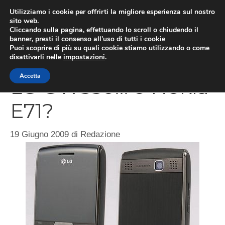
Vai
Utilizziamo i cookie per offrirti la migliore esperienza sul nostro
al
sito web.
Cliccando sulla pagina, effettuando lo scroll o chiudendo il
MEN
contenuto
banner, presti il consenso all’uso di tutti i cookie
Puoi scoprire di più su quali cookie stiamo utilizzando o come
disattivarli nelle
impostazioni
.
Accetta
LG GW550… o Nokia
E71?
19 Giugno 2009
di
Redazione