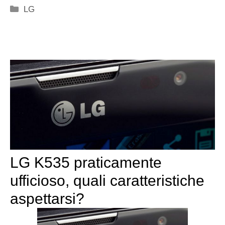
Categorie
LG
LG K535 praticamente
ufficioso, quali caratteristiche
aspettarsi?