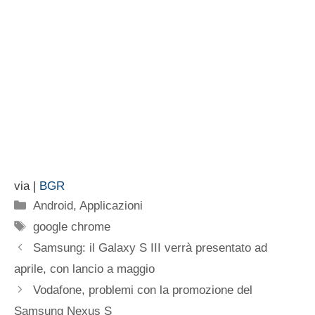
via |
BGR
Categorie
Android
,
Applicazioni
Tag
google chrome
Samsung: il Galaxy S III verrà presentato ad
aprile, con lancio a maggio
Vodafone, problemi con la promozione del
Samsung Nexus S