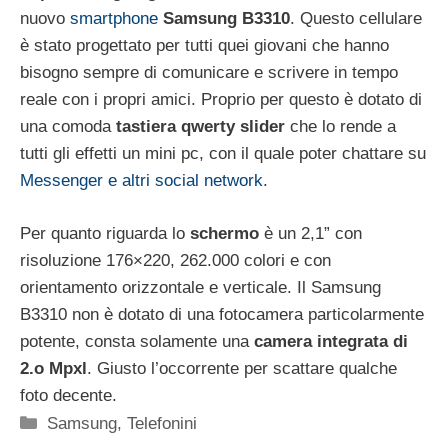
nuovo
smartphone
Samsung B3310
. Questo cellulare
è stato progettato per tutti quei giovani che hanno
bisogno sempre di comunicare e scrivere in tempo
reale con i propri amici. Proprio per questo è dotato di
una comoda
tastiera qwerty slider
che lo rende a
tutti gli effetti un mini pc, con il quale poter chattare su
Messenger e altri social network
.
Per quanto riguarda lo
schermo
è un 2,1” con
risoluzione 176×220, 262.000 colori e con
orientamento orizzontale e verticale. Il Samsung
B3310 non è dotato di una fotocamera particolarmente
potente, consta solamente una
camera integrata di
2.o Mpxl
. Giusto l’occorrente per scattare qualche
foto decente.
Categorie
Samsung
,
Telefonini