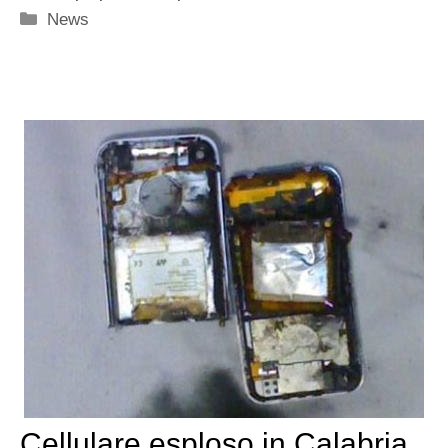
Categorie
News
Cellulare esploso in Calabria,