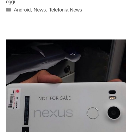
oggi
Categorie
Android
,
News
,
Telefonia News