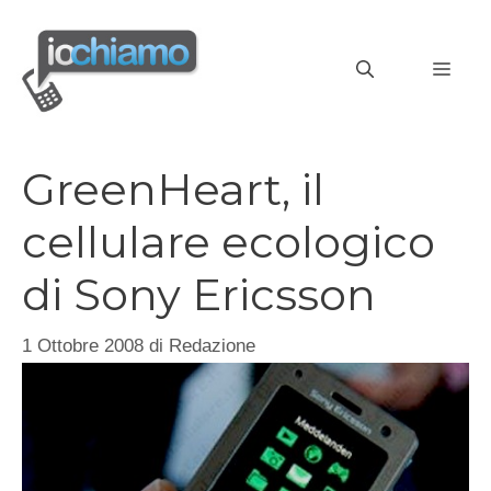
Vai
al
MEN
contenuto
GreenHeart, il
cellulare ecologico
di Sony Ericsson
1 Ottobre 2008
di
Redazione