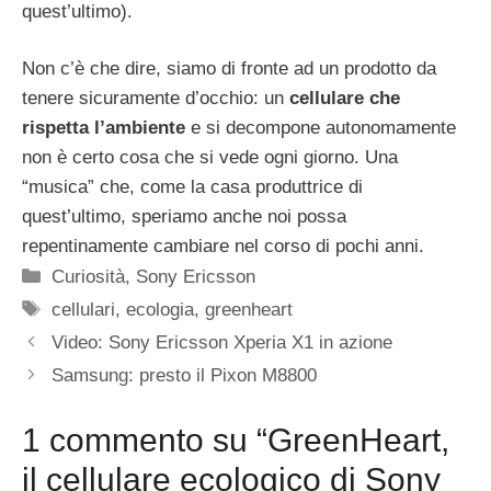
quest’ultimo).
Non c’è che dire, siamo di fronte ad un prodotto da
tenere sicuramente d’occhio: un
cellulare che
rispetta l’ambiente
e si decompone autonomamente
non è certo cosa che si vede ogni giorno. Una
“musica” che, come la casa produttrice di
quest’ultimo, speriamo anche noi possa
repentinamente cambiare nel corso di pochi anni.
Categorie
Curiosità
,
Sony Ericsson
Tag
cellulari
,
ecologia
,
greenheart
Video: Sony Ericsson Xperia X1 in azione
Samsung: presto il Pixon M8800
1 commento su “GreenHeart,
il cellulare ecologico di Sony