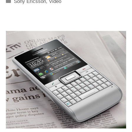
Categorie
Sony Ericsson
,
Video