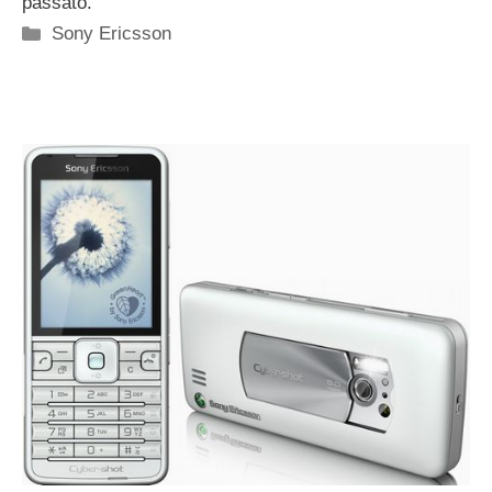
passato.
Categorie
Sony Ericsson