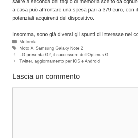
salire a seconda del taglio di memoria scelto da ognu
a casa può affrontare una spesa pari a 379 euro, con i
potenziali acquirenti del dispositivo.
Insomma, sono già diversi gli spunti di interesse nel 
Categorie
Motorola
Tag
Moto X
,
Samsung Galaxy Note 2
LG presenta G2, il successore dell’Optimus G
Twitter, aggiornamento per iOS e Android
Lascia un commento
Commento