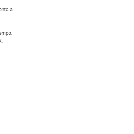
onto a
tempo,
X.