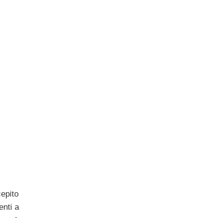
cepito
enti a