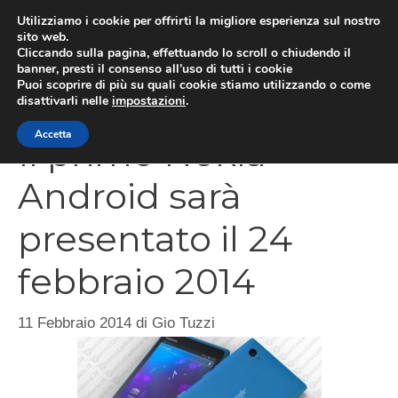
Vai
Utilizziamo i cookie per offrirti la migliore esperienza sul nostro
al
sito web.
Cliccando sulla pagina, effettuando lo scroll o chiudendo il
MEN
contenuto
banner, presti il consenso all’uso di tutti i cookie
Puoi scoprire di più su quali cookie stiamo utilizzando o come
disattivarli nelle
impostazioni
.
Accetta
Il primo Nokia
Android sarà
presentato il 24
febbraio 2014
11 Febbraio 2014
di
Gio Tuzzi