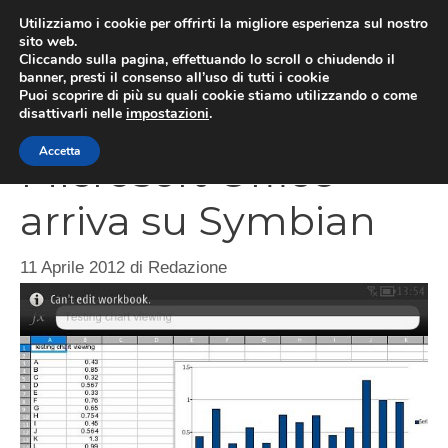
Vai
Utilizziamo i cookie per offrirti la migliore esperienza sul nostro
al
sito web.
Cliccando sulla pagina, effettuando lo scroll o chiudendo il
MEN
contenuto
banner, presti il consenso all’uso di tutti i cookie
Puoi scoprire di più su quali cookie stiamo utilizzando o come
disattivarli nelle
impostazioni
.
Accetta
Microsoft Office
arriva su Symbian
11 Aprile 2012
di
Redazione