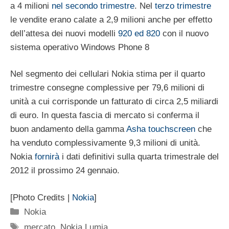
a 4 milioni
nel secondo trimestre
. Nel
terzo trimestre
le vendite erano calate a 2,9 milioni anche per effetto
dell’attesa dei nuovi modelli
920 ed 820
con il nuovo
sistema operativo Windows Phone 8
Nel segmento dei cellulari Nokia stima per il quarto
trimestre consegne complessive per 79,6 milioni di
unità a cui corrisponde un fatturato di circa 2,5 miliardi
di euro. In questa fascia di mercato si conferma il
buon andamento della gamma
Asha touchscreen
che
ha venduto complessivamente 9,3 milioni di unità.
Nokia
fornirà
i dati definitivi sulla quarta trimestrale del
2012 il prossimo 24 gennaio.
[Photo Credits |
Nokia
]
Categorie
Nokia
Tag
mercato
,
Nokia Lumia