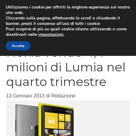
Vai
Utilizziamo i cookie per offrirti la migliore esperienza sul nostro
al
sito web.
Cliccando sulla pagina, effettuando lo scroll o chiudendo il
MEN
contenuto
banner, presti il consenso all’uso di tutti i cookie
Puoi scoprire di più su quali cookie stiamo utilizzando o come
disattivarli nelle
impostazioni
.
Accetta
Nokia vende 4,4
milioni di Lumia nel
quarto trimestre
13 Gennaio 2013
di
Redazione