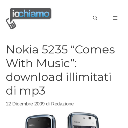
Vai
al
MEN
contenuto
Nokia 5235 “Comes
With Music”:
download illimitati
di mp3
12 Dicembre 2009
di
Redazione