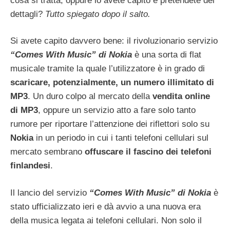
cosa si tratta, oppure lo avete capito e pretendete dei
dettagli?
Tutto spiegato dopo il salto.
Si avete capito davvero bene: il rivoluzionario servizio
“Comes With Music” di Nokia
è una sorta di flat
musicale tramite la quale l’utilizzatore è in grado di
scaricare, potenzialmente, un numero illimitato di
MP3
. Un duro colpo al mercato della
vendita online
di MP3
, oppure un servizio atto a fare solo tanto
rumore per riportare l’attenzione dei riflettori solo su
Nokia
in un periodo in cui i tanti telefoni cellulari sul
mercato sembrano
offuscare il fascino dei telefoni
finlandesi
.
Il lancio del servizio
“Comes With Music” di Nokia
è
stato ufficializzato ieri e dà avvio a una nuova era
della musica legata ai telefoni cellulari. Non solo il