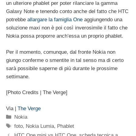
un ulteriore phablet per poter rilanciare la gamma
Galaxy Note e tenendo conto anche del fatto che HTC
potrebbe
allargare la famiglia One
aggiungendo una
soluzione maxi non è poi così inverosimile il fatto che
Nokia possa proporre anch’essa un proprio phablet.
Per il momento, comunque, dal fronte Nokia non
giungo conferme o smentite in tal senso ma di certo
sarà possibile saperne di più durante le prossime
settimane.
[Photo Credits | The Verge]
Via |
The Verge
Categorie
Nokia
Tag
foto
,
Nokia Lumia
,
Phablet
HTC One mini vs HTC One, scheda tecnica a