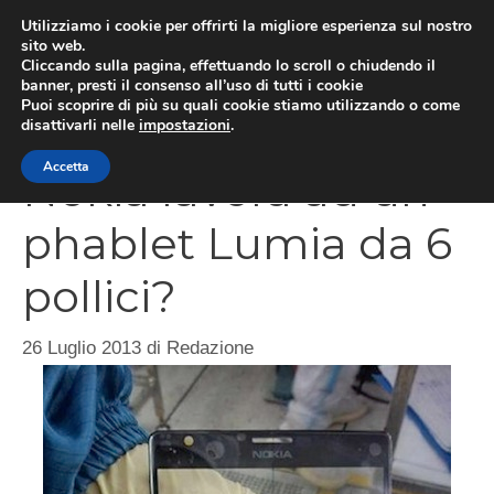
Vai
Utilizziamo i cookie per offrirti la migliore esperienza sul nostro
al
sito web.
Cliccando sulla pagina, effettuando lo scroll o chiudendo il
MEN
contenuto
banner, presti il consenso all’uso di tutti i cookie
Puoi scoprire di più su quali cookie stiamo utilizzando o come
disattivarli nelle
impostazioni
.
Accetta
Nokia lavora ad un
phablet Lumia da 6
pollici?
26 Luglio 2013
di
Redazione