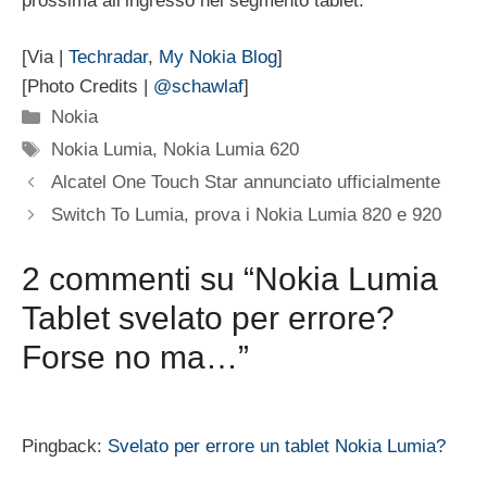
prossima all’ingresso nel segmento tablet.
[Via |
Techradar
,
My Nokia Blog
]
[Photo Credits |
@schawlaf
]
Categorie
Nokia
Tag
Nokia Lumia
,
Nokia Lumia 620
Alcatel One Touch Star annunciato ufficialmente
Switch To Lumia, prova i Nokia Lumia 820 e 920
2 commenti su “Nokia Lumia
Tablet svelato per errore?
Forse no ma…”
Pingback:
Svelato per errore un tablet Nokia Lumia?