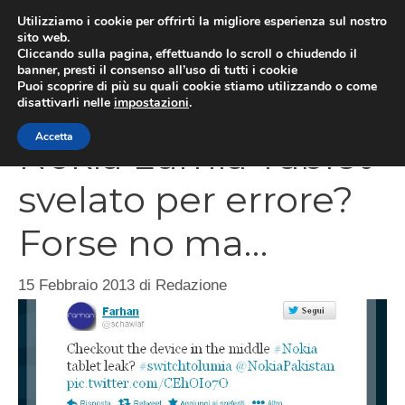
Vai
Utilizziamo i cookie per offrirti la migliore esperienza sul nostro
al
sito web.
Cliccando sulla pagina, effettuando lo scroll o chiudendo il
MEN
contenuto
banner, presti il consenso all’uso di tutti i cookie
Puoi scoprire di più su quali cookie stiamo utilizzando o come
disattivarli nelle
impostazioni
.
Accetta
Nokia Lumia Tablet
svelato per errore?
Forse no ma…
15 Febbraio 2013
di
Redazione