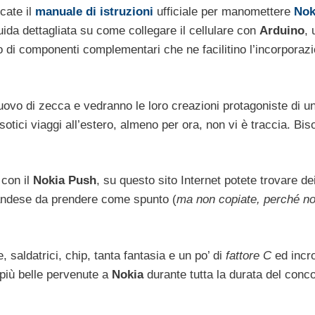
cate il
manuale di istruzioni
ufficiale per manomettere
Nok
uida dettagliata su come collegare il cellulare con
Arduino
, 
 di componenti complementari che ne facilitino l’incorporazi
ovo di zecca e vedranno le loro creazioni protagoniste di un
sotici viaggi all’estero, almeno per ora, non vi è traccia. Bi
 con il
Nokia Push
, su questo sito Internet potete trovare dei
landese da prendere come spunto (
ma non copiate, perché n
 saldatrici, chip, tanta fantasia e un po’ di
fattore C
ed incr
e più belle pervenute a
Nokia
durante tutta la durata del conc