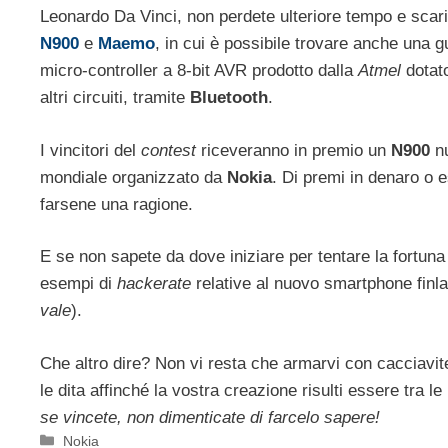
Leonardo Da Vinci, non perdete ulteriore tempo e scari
N900
e
Maemo
, in cui è possibile trovare anche una g
micro-controller a 8-bit AVR prodotto dalla
Atmel
dotato
altri circuiti, tramite
Bluetooth
.
I vincitori del
contest
riceveranno in premio un
N900
nu
mondiale organizzato da
Nokia
. Di premi in denaro o e
farsene una ragione.
E se non sapete da dove iniziare per tentare la fortuna
esempi di
hackerate
relative al nuovo smartphone fin
vale
).
Che altro dire? Non vi resta che armarvi con cacciavite,
le dita affinché la vostra creazione risulti essere tra l
se vincete, non dimenticate di farcelo sapere!
Categorie
Nokia