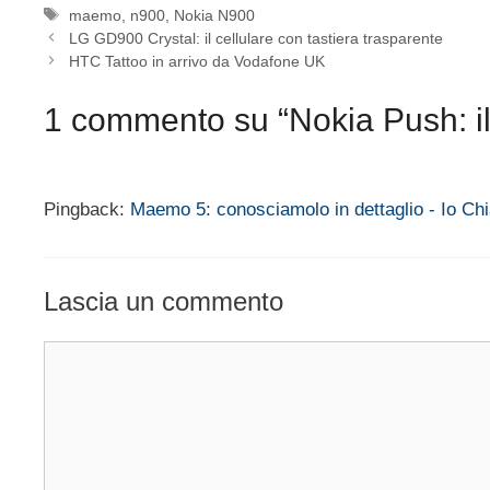
Tag
maemo
,
n900
,
Nokia N900
LG GD900 Crystal: il cellulare con tastiera trasparente
HTC Tattoo in arrivo da Vodafone UK
1 commento su “Nokia Push: il
Pingback:
Maemo 5: conosciamolo in dettaglio - Io Ch
Lascia un commento
Commento