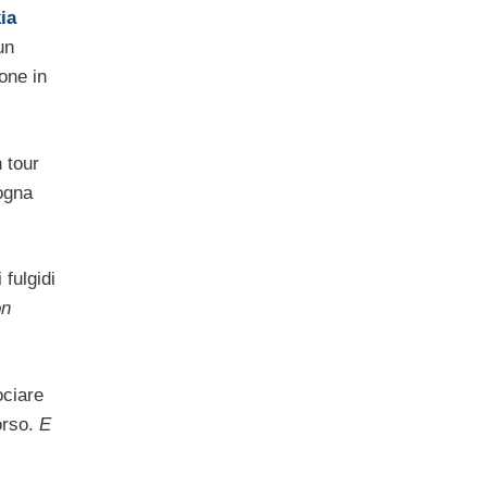
ia
un
one in
 tour
sogna
 fulgidi
on
ociare
orso.
E