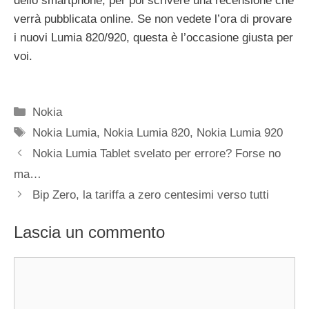
dello smartphone, per poi scrivere una recensione che
verrà pubblicata online. Se non vedete l’ora di provare
i nuovi Lumia 820/920, questa è l’occasione giusta per
voi.
Categorie
Nokia
Tag
Nokia Lumia
,
Nokia Lumia 820
,
Nokia Lumia 920
Nokia Lumia Tablet svelato per errore? Forse no
ma…
Bip Zero, la tariffa a zero centesimi verso tutti
Lascia un commento
Commento