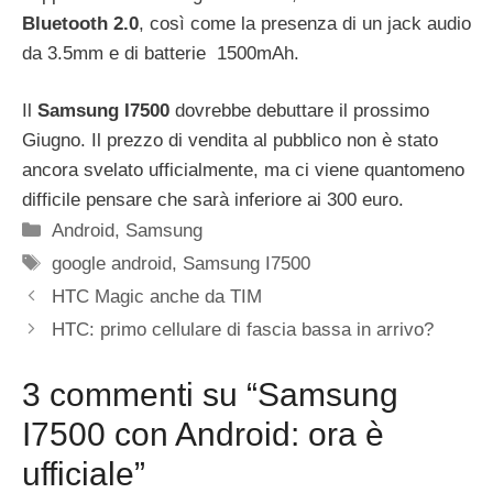
Bluetooth 2.0
, così come la presenza di un jack audio
da 3.5mm e di batterie 1500mAh.
Il
Samsung I7500
dovrebbe debuttare il prossimo
Giugno. Il prezzo di vendita al pubblico non è stato
ancora svelato ufficialmente, ma ci viene quantomeno
difficile pensare che sarà inferiore ai 300 euro.
Categorie
Android
,
Samsung
Tag
google android
,
Samsung I7500
HTC Magic anche da TIM
HTC: primo cellulare di fascia bassa in arrivo?
3 commenti su “Samsung
I7500 con Android: ora è
ufficiale”