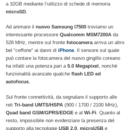
a 32GB mediante l’utilizzo di schede di memoria
microSD
.
Ad animare il
nuovo Samsung I7500
troviamo un
interessante processore
Qualcomm MSM7200A
da
528 MHz, mentre sul fronte
fotocamera
arriva un altro
bel “ceffone” ai danni di
iPhone
. Il sensore sul quale
può contare la fotocamera del nuovo gingillo coreano
ha infatti una potenza pari a
5.0 Megapixel
, nonché
funzionalità avanzate qualche
flash LED ed
autofocus
.
Sul fronte connettività, da segnalare il supporto alle
reti
Tri-band UMTS/HSPA
(900 / 1700 / 2100 MHz),
Quad band GSM/GPRS/EDGE
e al
Wi-Fi
. Quanto al
resto, impossibile non evidenziare la presenza del
supporto alla tecnologie
USB 2.0
,
microUSB
e