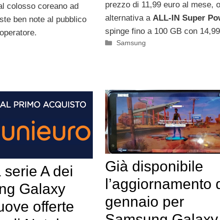
prezzo di 11,99 euro al mese, o
al colosso coreano ad
alternativa a
ALL-IN Super Po
ste ben note al pubblico
spinge fino a 100 GB con 14,99
’operatore.
Categorie
Samsung
Già disponibile
a serie A dei
l’aggiornamento 
ng Galaxy
gennaio per
uove offerte
Samsung Galaxy