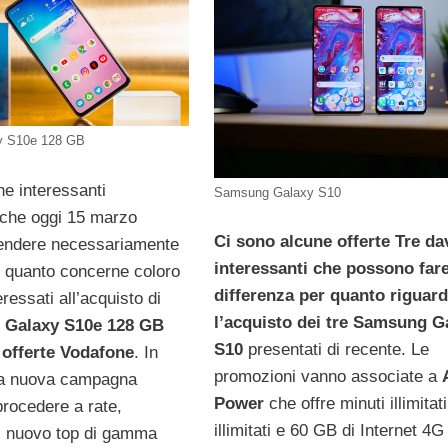
y S10e 128 GB
ne interessanti
Samsung Galaxy S10
 che oggi 15 marzo
Ci sono alcune offerte Tre da
endere necessariamente
interessanti che possono fare
 quanto concerne coloro
differenza per quanto riguar
ressati all’acquisto di
l’acquisto dei tre Samsung G
Galaxy S10e 128 GB
S10
presentati di recente. Le
e
offerte Vodafone
. In
promozioni vanno associate a
 la nuova campagna
Power
che offre minuti illimita
procedere a rate,
illimitati e 60 GB di Internet 4G
l nuovo top di gamma