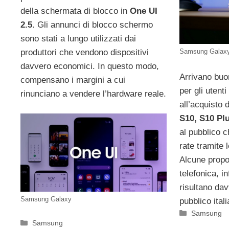
della schermata di blocco in
One UI
2.5
. Gli annunci di blocco schermo
sono stati a lungo utilizzati dai
produttori che vendono dispositivi
Samsung Galax
davvero economici. In questo modo,
Arrivano buo
compensano i margini a cui
per gli utent
rinunciano a vendere l’hardware reale.
all’acquisto 
S10, S10 Pl
al pubblico 
rate tramite 
Alcune propo
telefonica, i
risultano dav
Samsung Galaxy
pubblico ital
Categorie
Samsung
Categorie
Samsung