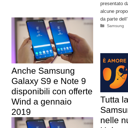
presentato d
alcune propo
da parte dell
Categorie
Samsung
Anche Samsung
Galaxy S9 e Note 9
disponibili con offerte
Tutta l
Wind a gennaio
Samsu
2019
nelle n