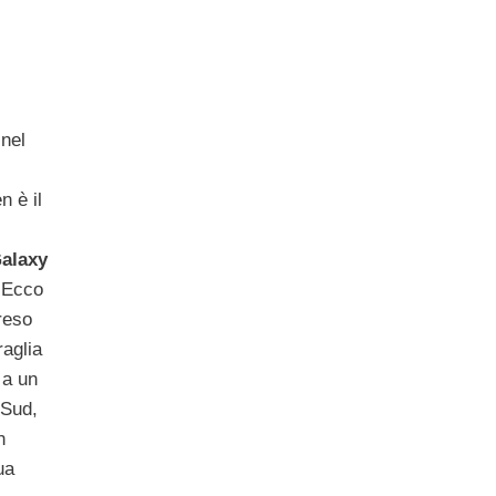
 nel
n è il
Galaxy
 Ecco
reso
aglia
 a un
 Sud,
n
ua