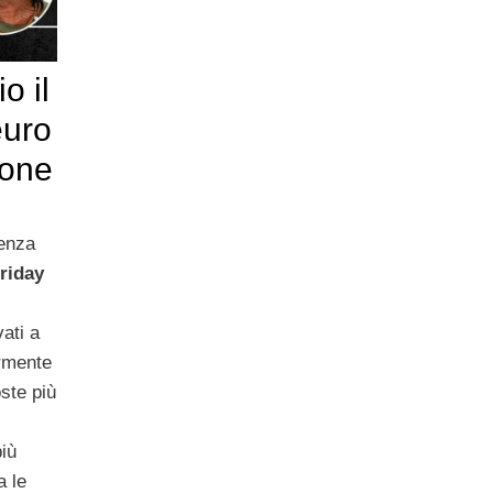
o il
euro
hone
denza
riday
vati a
armente
ste più
iù
a le