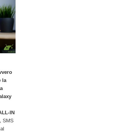
vvero
 la
da
alaxy
ALL-IN
ti, SMS
 al