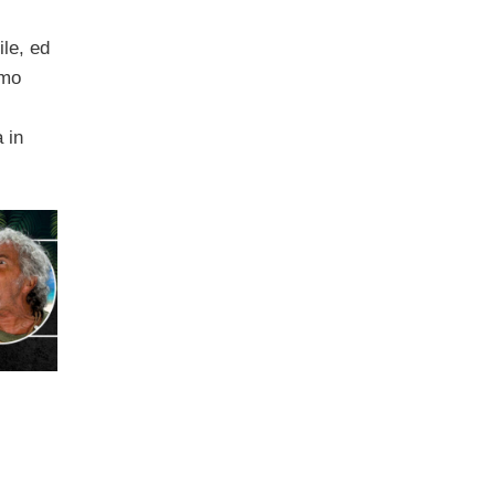
le, ed
amo
 in