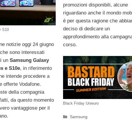
promozioni disponibili, alcune
riguardano anche il mondo mobi
è per questa ragione che abbi
deciso di dedicare un
y S10
approfondimento alla campagna
ne notizie oggi 24 giugno
corso.
i che sono interessati
di un
Samsung Galaxy
us e S10e
, in riferimento
che intende procedere a
le offerte Vodafone.
ste della compagnia
nfatti, da questo momento
Black Friday Unieuro
vero vantaggiose per il
iano.
Categorie
Samsung