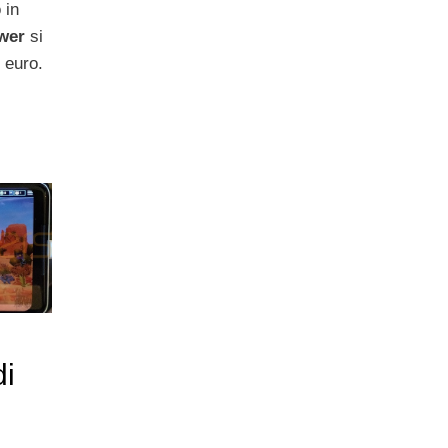
 in
wer
si
 euro.
di