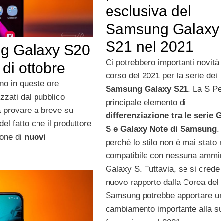
esclusiva del
Samsung Galaxy
S21 nel 2021
ng Galaxy S20
Ci potrebbero importanti novità
di ottobre
corso del 2021 per la serie dei
ano in queste ore
Samsung Galaxy S21
. La S Pe
zzati dal pubblico
principale elemento di
rà provare a breve sui
differenziazione tra le serie 
del fatto che il produttore
S e Galaxy Note di Samsung
.
ione di
nuovi
perché lo stilo non è mai stato 
compatibile con nessuna ammir
Galaxy S. Tuttavia, se si crede
nuovo rapporto dalla Corea del
Samsung potrebbe apportare u
cambiamento importante alla s