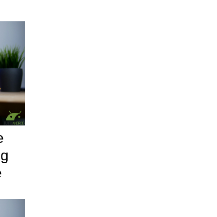
e
ng
e