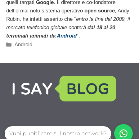
quelli targati
Google
. Il direttore e co-fondatore
dell’ormai noto sistema operativo
open source
, Andy
Rubin, ha infatti asserito che “
entro la fine del 2009, il
mercato telefonico globale conterà
dai 18 ai 20
terminali animati da
Android
“.
Categorie
Android
Vuoi pubblicare sul nostro network?
IoChiamo.com © 2026. All right reserverd.