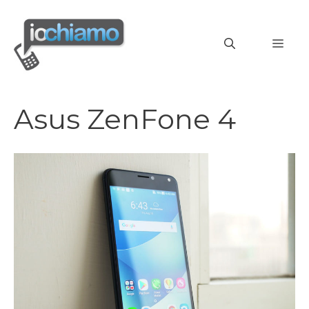
Vai
al
MEN
contenuto
Asus ZenFone 4