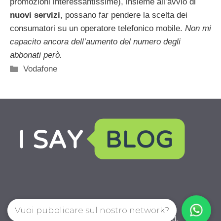
promozioni interessantissime), insieme all’avvio di
nuovi servizi
, possano far pendere la scelta dei
consumatori su un operatore telefonico mobile.
Non mi
capacito ancora dell’aumento del numero degli
abbonati però.
Categorie
Vodafone
Vuoi pubblicare sul nostro network?
IoChiamo.com © 2026. All right reserverd.