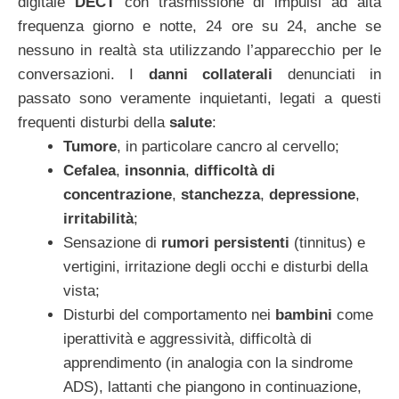
digitale
DECT
con trasmissione di impulsi ad alta
frequenza giorno e notte, 24 ore su 24, anche se
nessuno in realtà sta utilizzando l’apparecchio per le
conversazioni. I
danni collaterali
denunciati in
passato sono veramente inquietanti, legati a questi
frequenti disturbi della
salute
:
Tumore
, in particolare cancro al cervello;
Cefalea
,
insonnia
,
difficoltà di
concentrazione
,
stanchezza
,
depressione
,
irritabilità
;
Sensazione di
rumori persistenti
(tinnitus) e
vertigini, irritazione degli occhi e disturbi della
vista;
Disturbi del comportamento nei
bambini
come
iperattività e aggressività, difficoltà di
apprendimento (in analogia con la sindrome
ADS), lattanti che piangono in continuazione,