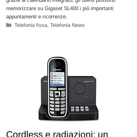
grazie al calendario integrato, gli utenti possono
memorizzare su Gigaset SL400 i più importanti
appuntamenti e ricorrenze.
Categorie
Telefonia fissa
,
Telefonia News
Cordless e radiazioni: un