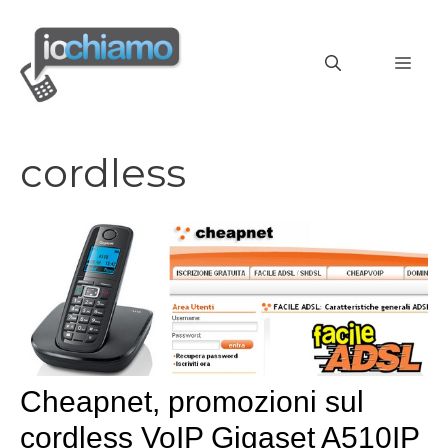
Vai
al
MEN
contenuto
cordless
Cheapnet, promozioni sul
cordless VoIP Gigaset A510IP