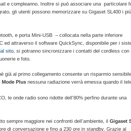
-mail e compleanno. Inoltre si può associare una particolare f
tegrato, gli utenti possono memorizzare su Gigaset SL400 i pi
etooth, e porta Mini-USB – collocata nella parte inferiore
PC ed attraverso il software QuickSync, disponibile per i sist
al sito
, si potranno sincronizzare i contatti del cordless con 
uonerie e foto.
é già al primo collegamento consente un risparmio sensibile
 Mode Plus
nessuna radiazione verrà emessa quando il tel
CO, le onde radio sono ridotte dell’80% perfino durante una
etto sempre maggiore nei confronti dell’ambiente, il
Gigaset 
re di conversazione e fino a 230 ore in standby. Grazie al