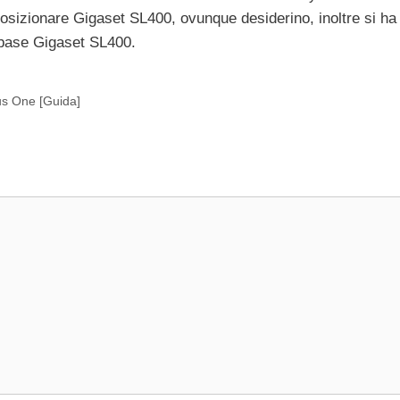
 posizionare Gigaset SL400, ovunque desiderino, inoltre si h
sa base Gigaset SL400.
us One [Guida]