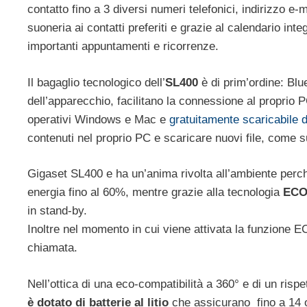
contatto fino a 3 diversi numeri telefonici, indirizzo e
suoneria ai contatti preferiti e grazie al calendario in
importanti appuntamenti e ricorrenze.
Il bagaglio tecnologico dell’
SL400
è di prim’ordine: Blu
dell’apparecchio, facilitano la connessione al proprio 
operativi Windows e Mac e
gratuitamente scaricabile d
contenuti nel proprio PC e scaricare nuovi file, come s
Gigaset SL400 e ha un’anima rivolta all’ambiente perch
energia fino al 60%, mentre grazie alla tecnologia
ECO
in stand-by.
Inoltre nel momento in cui viene attivata la funzione E
chiamata.
Nell’ottica di una eco-compatibilità a 360° e di un risp
è dotato di batterie al litio
che assicurano fino a 14 o