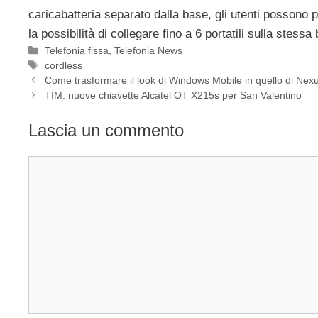
caricabatteria separato dalla base, gli utenti possono
la possibilità di collegare fino a 6 portatili sulla stes
Categorie
Telefonia fissa
,
Telefonia News
Tag
cordless
Come trasformare il look di Windows Mobile in quello di Nex
TIM: nuove chiavette Alcatel OT X215s per San Valentino
Lascia un commento
Commento