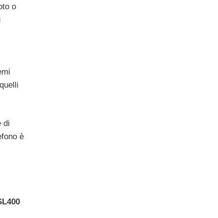
oto o
ù
emi
quelli
 di
efono è
SL400