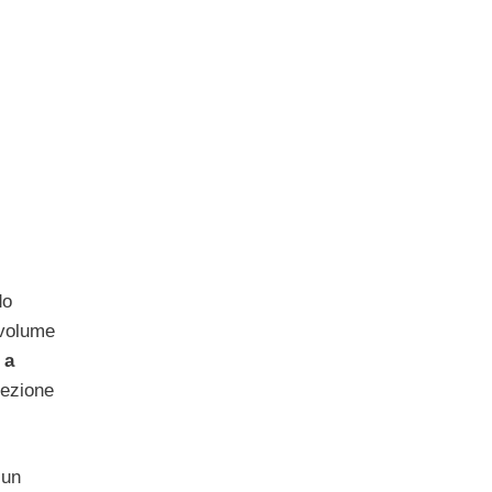
do
 volume
 a
cezione
cun