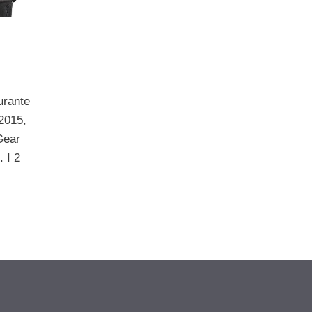
urante
 2015,
Gear
 I 2