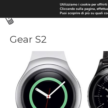
Vai
Utilizziamo i cookie per offrirt
Cliccando sulla pagina, effettua
al
Puoi scoprire di più su quali c
contenuto
Gear S2