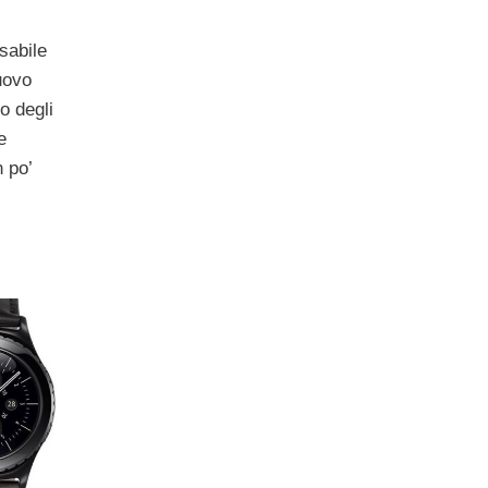
sabile
uovo
o degli
e
 po’