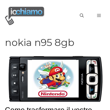
Vai
al
MEN
contenuto
nokia n95 8gb
Come trasformare il vostro