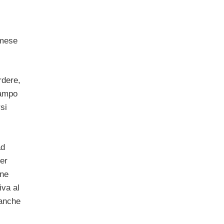
 mese
rdere,
campo
si
ad
er
one
iva al
 anche