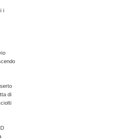
 i
vio
escendo
eserto
tta di
ciolti
CD
a