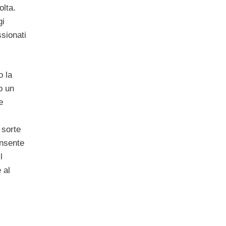
olta.
gi
ssionati
o la
o un
e
 sorte
onsente
l
 al