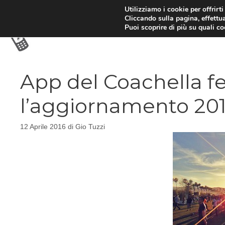
Vai
Utilizziamo i cookie per offrirt
Cliccando sulla pagina, effettua
al
Puoi scoprire di più su quali c
contenuto
App del Coachella fe
l’aggiornamento 20
12 Aprile 2016
di
Gio Tuzzi