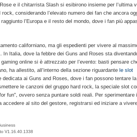
Rose e il chitarrista Slash si esibirono insieme per l’ultima v
l rock, considerando l’elevato numero dei fan che ancora og
à raggiunto l’Europa e il resto del mondo, dove i fan più appa
tamento californiano, ma gli espedienti per vivere al massim
 In Italia, dove la febbre dei Guns and Roses sta diventand
 gaming online si è attrezzato per l’evento: basti pensare ch
o, ha allestito, all’interno della sezione riguardante
le slot
te dedicata ai Guns and Roses, dove i fan possono tentare la
asmettere le canzoni del gruppo hard rock, la speciale slot c
for fun”, ovvero senza puntare soldi reali. Per sperimentare i
a accedere al sito del gestore, registrarsi ed iniziare a vivere
Business
nto V1.16.40.1338