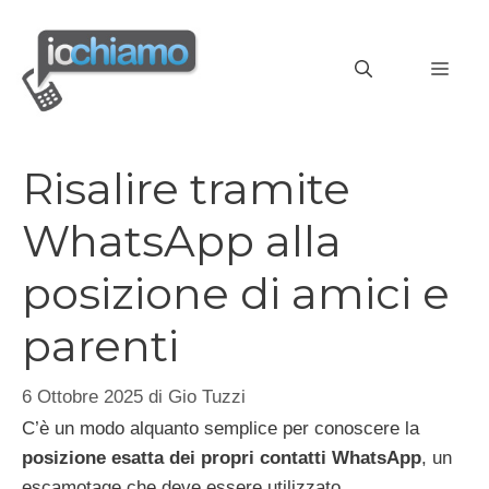
Vai
al
MEN
contenuto
Risalire tramite
WhatsApp alla
posizione di amici e
parenti
6 Ottobre 2025
di
Gio Tuzzi
C’è un modo alquanto semplice per conoscere la
posizione esatta dei propri contatti WhatsApp
, un
escamotage che deve essere utilizzato