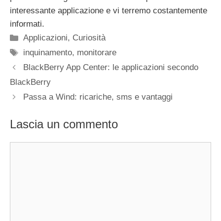
interessante applicazione e vi terremo costantemente
informati.
Categorie
Applicazioni
,
Curiosità
Tag
inquinamento
,
monitorare
BlackBerry App Center: le applicazioni secondo
BlackBerry
Passa a Wind: ricariche, sms e vantaggi
Lascia un commento
Commento