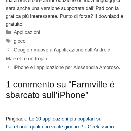
ma a breve oltre all’introduzione di nuovi linguaggi ci
sarà anche una versione supportata dall’iPad con la
grafica più interessante. Punto di forza? Il downlaod è
gratuito.
Categorie
Applicazioni
Tag
gioco
Google rimuove un’applicazione dall’Android
Market, è un trojan
iPhone e l’applicazione per Alessandra Amoroso.
1 commento su “Farmville è
sbarcato sull’iPhone”
Pingback:
Le 10 applicazioni più popolari su
Facebook: qualcuno vuole giocare? - Geekissimo