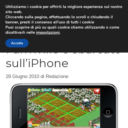
Vai
Utilizziamo i cookie per offrirti la migliore esperienza sul nostro
al
sito web.
Cliccando sulla pagina, effettuando lo scroll o chiudendo il
MEN
contenuto
banner, presti il consenso all’uso di tutti i cookie
Puoi scoprire di più su quali cookie stiamo utilizzando o come
disattivarli nelle
impostazioni
.
Accetta
Farmville è sbarcato
sull’iPhone
28 Giugno 2010
di
Redazione