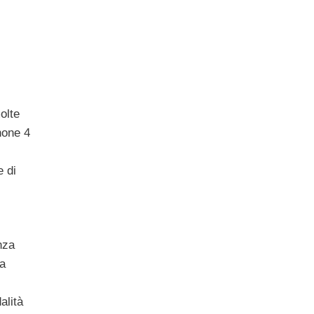
olte
hone 4
e di
nza
la
alità