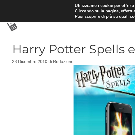
Vai
Utilizziamo i cookie per offrirt
Cliccando sulla pagina, effettua
al
Puoi scoprire di più su quali c
contenuto
Harry Potter Spells 
28 Dicembre 2010
di
Redazione