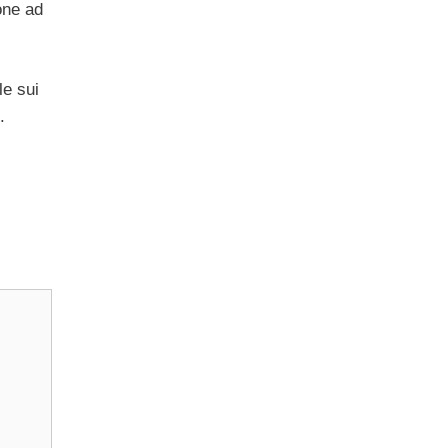
one ad
le sui
.