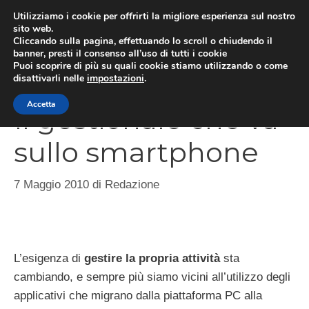
Vai
Utilizziamo i cookie per offrirti la migliore esperienza sul nostro
al
sito web.
Cliccando sulla pagina, effettuando lo scroll o chiudendo il
MEN
contenuto
banner, presti il consenso all’uso di tutti i cookie
Puoi scoprire di più su quali cookie stiamo utilizzando o come
disattivarli nelle
impostazioni
.
Accetta
Il gestionale che va
sullo smartphone
7 Maggio 2010
di
Redazione
L’esigenza di
gestire la propria attività
sta
cambiando, e sempre più siamo vicini all’utilizzo degli
applicativi che migrano dalla piattaforma PC alla