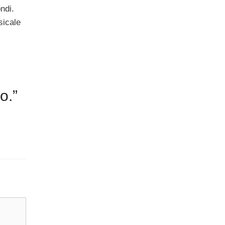
ndi.
sicale
o.”