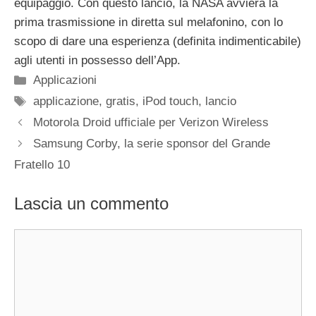
equipaggio. Con questo lancio, la NASA avvierà la
prima trasmissione in diretta sul melafonino, con lo
scopo di dare una esperienza (definita indimenticabile)
agli utenti in possesso dell’App.
Categorie
Applicazioni
Tag
applicazione
,
gratis
,
iPod touch
,
lancio
Motorola Droid ufficiale per Verizon Wireless
Samsung Corby, la serie sponsor del Grande
Fratello 10
Lascia un commento
Commento