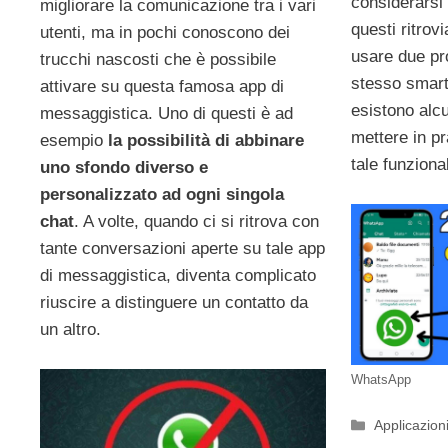
considerarsi
migliorare la comunicazione tra i vari
questi ritrovi
utenti, ma in pochi conoscono dei
usare due pr
trucchi nascosti che è possibile
stesso smart
attivare su questa famosa app di
esistono alc
messaggistica. Uno di questi è ad
mettere in p
esempio
la possibilità di abbinare
tale funzional
uno sfondo diverso e
personalizzato ad ogni singola
chat
. A volte, quando ci si ritrova con
tante conversazioni aperte su tale app
di messaggistica, diventa complicato
riuscire a distinguere un contatto da
un altro.
WhatsApp
Categorie
Applicazion