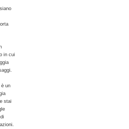
 siano
orta
n
 in cui
ggia
saggi.
 è un
gia
e stai
gle
di
azioni.