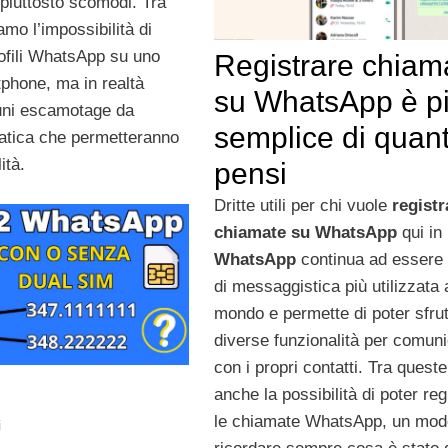
 piuttosto scomodi. Tra
amo l’impossibilità di
ofili WhatsApp su uno
Registrare chiam
phone, ma in realtà
su WhatsApp è p
uni escamotage da
semplice di quant
ratica che permetteranno
ità.
pensi
Dritte utili per chi vuole
registr
chiamate su WhatsApp
qui in 
WhatsApp
continua ad essere 
di messaggistica più utilizzata 
mondo e permette di poter sfrut
diverse funzionalità per comun
con i propri contatti. Tra queste
anche la possibilità di poter reg
le chiamate WhatsApp, un mod
i