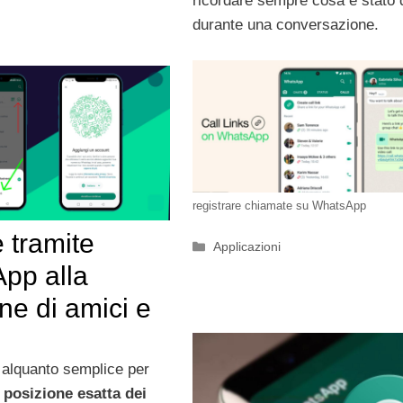
ricordare sempre cosa è stato 
durante una conversazione.
registrare chiamate su WhatsApp
e tramite
Categorie
Applicazioni
pp alla
ne di amici e
alquanto semplice per
posizione esatta dei