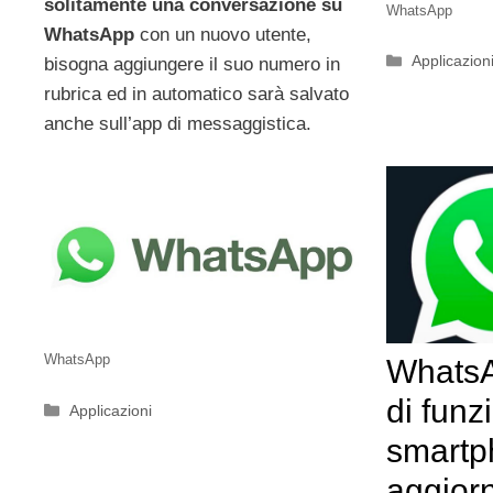
solitamente una conversazione su
WhatsApp
WhatsApp
con un nuovo utente,
Categorie
Applicazion
bisogna aggiungere il suo numero in
rubrica ed in automatico sarà salvato
anche sull’app di messaggistica.
WhatsApp
WhatsA
di funz
Categorie
Applicazioni
smartp
aggior