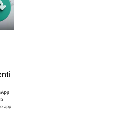
nti
sApp
to
ue app