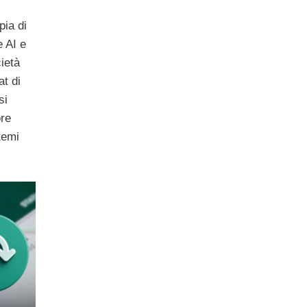
pia di
e AI e
ietà
at di
si
ore
temi