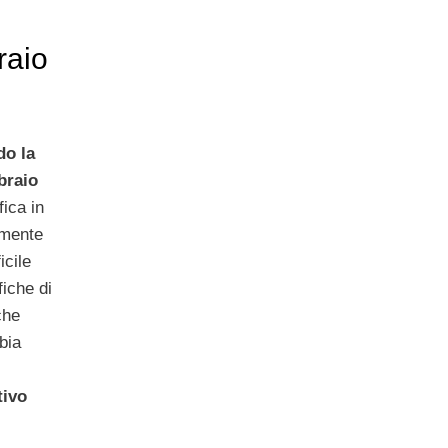
raio
do la
braio
fica in
amente
icile
fiche di
che
bia
tivo