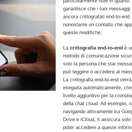
particolarmente utile in quanto
garantisce che i tuoi messaggi
ancora crittografati end-to-end
nonostante un contatto che app
queste modifiche.
La
crittografia end-to-end
è u
metodo di comunicazione sicuro
solo la persona che stai messa
può leggere o accedere ai mes
La crittografia end-to-end verrà
eseguita automaticamente, che
livello aggiuntivo per la cronolo
della chat cloud. Ad esempio, s
navigando attivamente tra Goo
Drive e iCloud, ti assicura solo 
poter accedere a queste inform