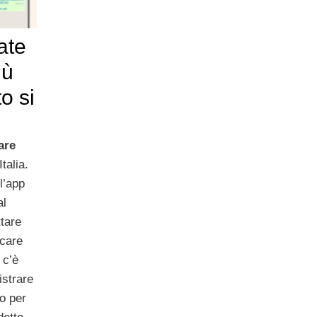
ate
iù
o si
are
Italia.
l’app
al
tare
icare
 c’è
istrare
o per