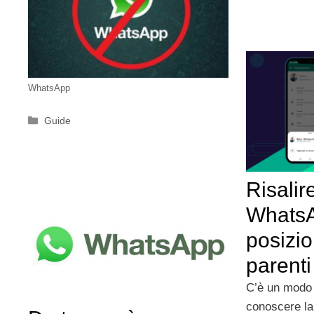
WhatsApp
Categorie
Guide
Risalir
WhatsA
posizio
parenti
C’è un modo 
conoscere la