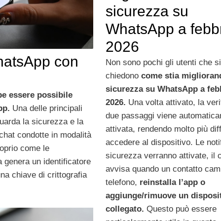
sicurezza su
WhatsApp a febb
2026
hatsApp con
Non sono pochi gli utenti che si
chiedono
come stia miglioran
sicurezza su WhatsApp a feb
be essere possibile
2026.
Una volta attivato, la veri
pp.
Una delle principali
due passaggi viene automatic
uarda la sicurezza e la
attivata, rendendo molto più diff
 chat condotte in modalità
accedere al dispositivo. Le noti
roprio come le
sicurezza verranno attivate, il 
ma genera un identificatore
avvisa quando un contatto cam
na chiave di crittografia
telefono,
reinstalla l’app o
aggiunge/rimuove un disposi
collegato.
Questo può essere