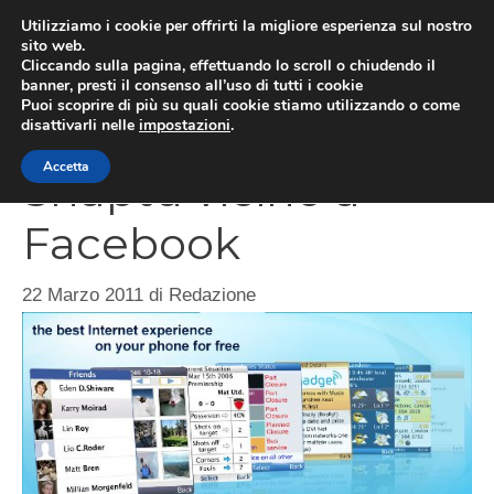
Vai
Utilizziamo i cookie per offrirti la migliore esperienza sul nostro
al
sito web.
Cliccando sulla pagina, effettuando lo scroll o chiudendo il
MEN
contenuto
banner, presti il consenso all’uso di tutti i cookie
Puoi scoprire di più su quali cookie stiamo utilizzando o come
disattivarli nelle
impostazioni
.
Accetta
Snaptu vicino a
Facebook
22 Marzo 2011
di
Redazione