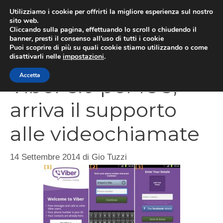
Vai
Utilizziamo i cookie per offrirti la migliore esperienza sul nostro
al
sito web.
Cliccando sulla pagina, effettuando lo scroll o chiudendo il
MEN
contenuto
banner, presti il consenso all’uso di tutti i cookie
Puoi scoprire di più su quali cookie stiamo utilizzando o come
disattivarli nelle
impostazioni
.
Accetta
Viber 5.0 per iOS,
arriva il supporto
alle videochiamate
14 Settembre 2014
di
Gio Tuzzi