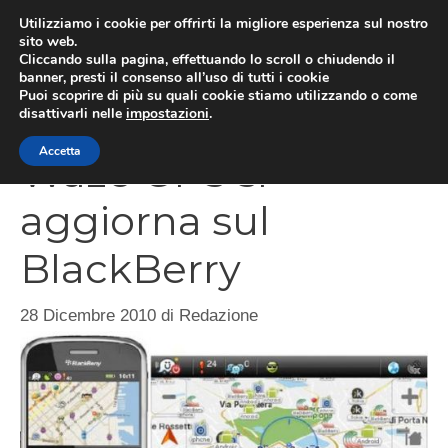
Vai
Utilizziamo i cookie per offrirti la migliore esperienza sul nostro
al
sito web.
Cliccando sulla pagina, effettuando lo scroll o chiudendo il
MEN
contenuto
banner, presti il consenso all’uso di tutti i cookie
Puoi scoprire di più su quali cookie stiamo utilizzando o come
disattivarli nelle
impostazioni
.
Accetta
Waze GPS si
aggiorna sul
BlackBerry
28 Dicembre 2010
di
Redazione