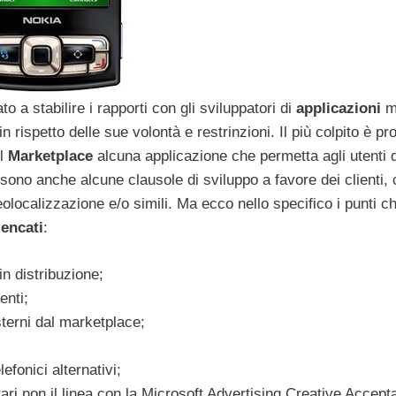
to a stabilire i rapporti con gli sviluppatori di
applicazioni
mo
rispetto delle sue volontà e restrinzioni. Il più colpito è prop
ul
Marketplace
alcuna applicazione che permetta agli utenti d
i sono anche alcune clausole di sviluppo a favore dei clienti
eolocalizzazione e/o simili. Ma ecco nello specifico i punti c
lencati
:
in distribuzione;
enti;
terni dal marketplace;
fonici alternativi;
ari non il linea con la Microsoft Advertising Creative Accep