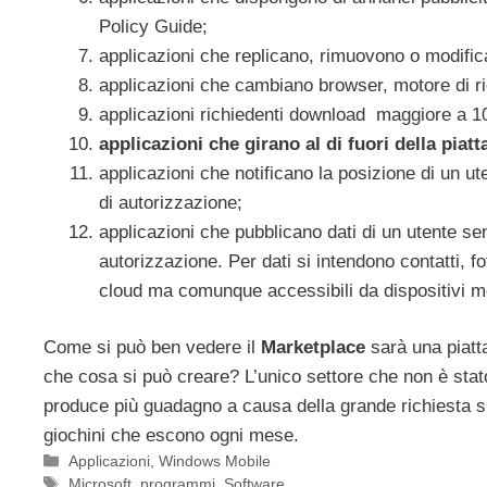
Policy Guide;
applicazioni che replicano, rimuovono o modific
applicazioni che cambiano browser, motore di ric
applicazioni richiedenti download maggiore a 
applicazioni che girano al di fuori della piat
applicazioni che notificano la posizione di un u
di autorizzazione;
applicazioni che pubblicano dati di un utente se
autorizzazione. Per dati si intendono contatti, f
cloud ma comunque accessibili da dispositivi m
Come si può ben vedere il
Marketplace
sarà una piatt
che cosa si può creare? L’unico settore che non è stato
produce più guadagno a causa della grande richiesta sul
giochini che escono ogni mese.
Categorie
Applicazioni
,
Windows Mobile
Tag
Microsoft
,
programmi
,
Software