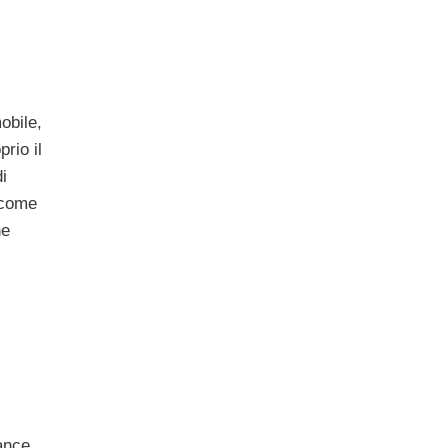
bile,
rio il
i
, come
he
tance