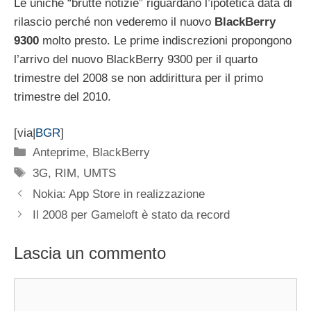
Le uniche “brutte notizie” riguardano l’ipotetica data di
rilascio perché non vederemo il nuovo
BlackBerry
9300
molto presto. Le prime indiscrezioni propongono
l’arrivo del nuovo BlackBerry 9300 per il quarto
trimestre del 2008 se non addirittura per il primo
trimestre del 2010.
[via|
BGR
]
Categorie
Anteprime
,
BlackBerry
Tag
3G
,
RIM
,
UMTS
Nokia: App Store in realizzazione
Il 2008 per Gameloft è stato da record
Lascia un commento
Commento