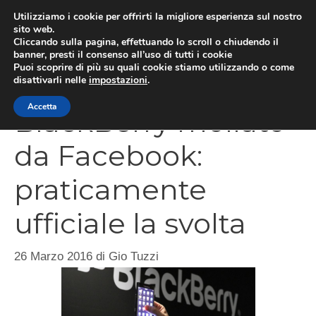
Vai
Utilizziamo i cookie per offrirti la migliore esperienza sul nostro
al
sito web.
Cliccando sulla pagina, effettuando lo scroll o chiudendo il
MEN
contenuto
banner, presti il consenso all’uso di tutti i cookie
Puoi scoprire di più su quali cookie stiamo utilizzando o come
disattivarli nelle
impostazioni
.
Accetta
BlackBerry mollato
da Facebook:
praticamente
ufficiale la svolta
26 Marzo 2016
di
Gio Tuzzi