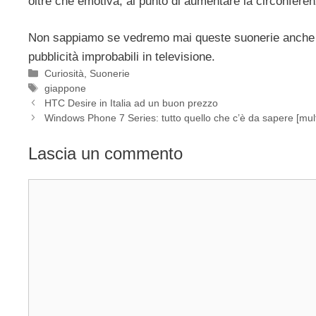
oltre che emotiva, al punto di aumentare la circonferenz
Non sappiamo se vedremo mai queste suonerie anche n
pubblicità improbabili in televisione.
Categorie
Curiosità
,
Suonerie
Tag
giappone
HTC Desire in Italia ad un buon prezzo
Windows Phone 7 Series: tutto quello che c’è da sapere [multi
Lascia un commento
Commento