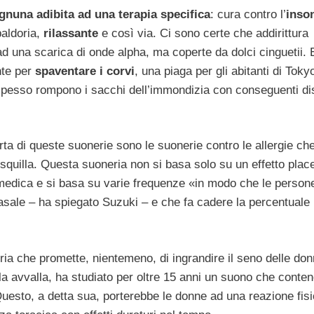
gnuna adibita ad una terapia specifica
: cura contro l’
inso
aldoria,
rilassante
e così via. Ci sono certe che addirittura
d una scarica di onde alpha, ma coperte da dolci cinguetii. 
nte per
spaventare i corvi
, una piaga per gli abitanti di Toky
spesso rompono i sacchi dell’immondizia con conseguenti dis
rta di queste suonerie sono le suonerie contro le allergie ch
o squilla. Questa suoneria non si basa solo su un effetto plac
 medica e si basa su varie frequenze «in modo che le person
nasale – ha spiegato Suzuki – e che fa cadere la percentuale
ia che promette, nientemeno, di ingrandire il seno delle don
 la avvalla, ha studiato per oltre 15 anni un suono che conte
 Questo, a detta sua, porterebbe le donne ad una reazione fisi