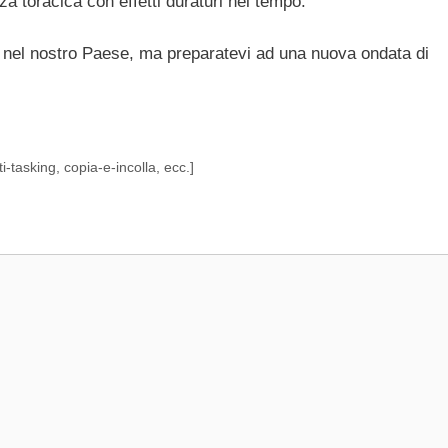
a toracica con effetti duraturi nel tempo.
el nostro Paese, ma preparatevi ad una nuova ondata di
-tasking, copia-e-incolla, ecc.]