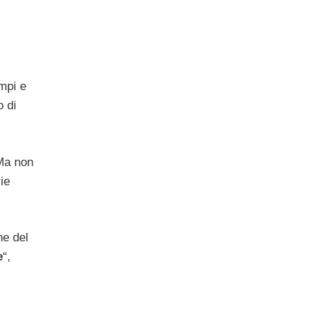
empi e
o di
Ma non
ie
ne del
e
“,