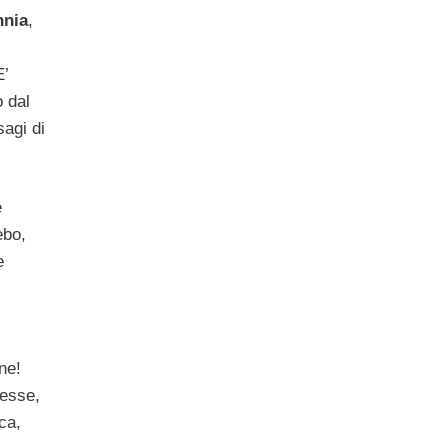
nnia
,
E’
o dal
agi di
e
ebo,
e
ne!
nesse,
ca,