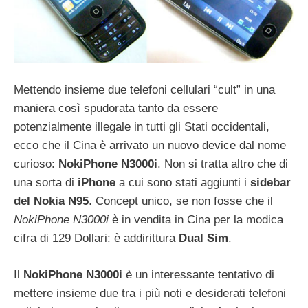
Mettendo insieme due telefoni cellulari “cult” in una
maniera così spudorata tanto da essere
potenzialmente illegale in tutti gli Stati occidentali,
ecco che il Cina è arrivato un nuovo device dal nome
curioso:
NokiPhone N3000i
. Non si tratta altro che di
una sorta di
iPhone
a cui sono stati aggiunti i
sidebar
del Nokia N95
. Concept unico, se non fosse che il
NokiPhone N3000i
è in vendita in Cina per la modica
cifra di 129 Dollari: è addirittura
Dual Sim
.
Il
NokiPhone N3000i
è un interessante tentativo di
mettere insieme due tra i più noti e desiderati telefoni